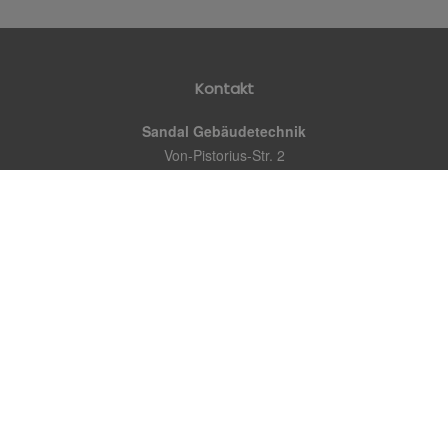
Kontakt
Sandal Gebäudetechnik
Von-Pistorius-Str. 2
70188 Stuttgart
Telefon:
0711 230 35 154
E-Mail:
info@sandal-gt.de
Öffnungszeiten
Montag – Freitag:
08.00 – 12.00 Uhr