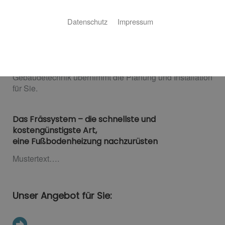
Wohlfühlatmosphäre im ganzen Haus
Datenschutz
Impressum
Sie planen einen Neubau oder eine Kernsanierung und
wünschen sich wohlige Wärme und ein staubfreies
Raumklima im ganzen Haus? Dann ist eine
Fußbodenheizung genau das Richtige für Sie. Sandal
Gebäudetechnik übernimmt die Planung und Installation
für Sie.
Das Frässystem – die schnellste und
kostengünstigste Art,
eine Fußbodenheizung nachzurüsten
Mustertext….
Unser Angebot für Sie: