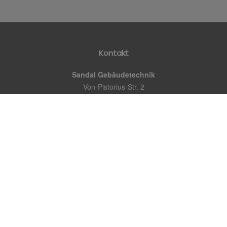
Kontakt
Sandal Gebäudetechnik
Von-Pistorius-Str. 2
70188 Stuttgart
Telefon:
0711 230 35 154
E-Mail:
info@sandal-gt.de
Öffnungszeiten
Montag – Freitag:
08.00 – 12.00 Uhr