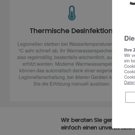
Thermische Desinfektion
Die
Legionellen sterben bei Wassertemperaturen ab 60
Ihre 
°C sehr schnell ab. Ihr Warmwasserspeicher sollte
Wir v
also regelmäßig, bestenfalls wöchentlich, auf 60 °C
ein b
erhitzt werden. Moderne Warmwasserspeicher
Cooki
können das automatisch dank einer sogenannten
Cooki
Legionellenschaltung, bei älteren Geräten können
Cooki
Daten
Sie die Erhitzung manuell auslösen.
Wir beraten Sie gerne zu Ih
einfach einen unverbindlic