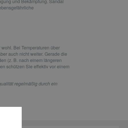
beugung und Bekämpfung. Sandal
 lebensgefährliche
r wohl. Bei Temperaturen über
aber auch nicht weiter. Gerade die
n (z. B. nach einem längeren
men schützen Sie effektiv vor einem
ualität regelmäßig durch ein