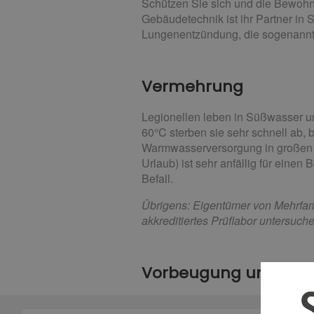
Schützen Sie sich und die Bewohn
Gebäudetechnik ist ihr Partner in S
Lungenentzündung, die sogenannte
Vermehrung
Legionellen leben in Süßwasser un
60°C sterben sie sehr schnell ab, 
Warmwasserversorgung in großen 
Urlaub) ist sehr anfällig für eine
Befall.
Übrigens: Eigentümer von Mehrfamil
akkreditiertes Prüflabor untersuch
Vorbeugung und Be