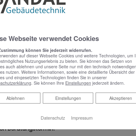
Chemische Desinfektion
se Webseite verwendet Cookies
Chemikalien wie Chlor oder Ozon können zur
Zustimmung können Sie jederzeit widerrufen.
Bekämpfung von Legionellen eingesetzt werden.
erwenden auf dieser Webseite Cookies und weitere Technologien, um 
Leider sind sie aber nicht immer 100-prozentig
estmögliches Nutzungserlebnis zu bieten. Sie können das Setzen von
wirksam und müssen entweder in sehr großen
es auch ablehnen und unsere Seite nur mit den technisch notwendige
Mengen (Chlor) eingesetzt werden oder sind recht
es nutzen. Weitere Informationen, sowie eine detaillierte Übersicht der
teuer (Ozon).
es und eingesetzten Technologien finden Sie in unserer
schutzerklärung
. Sie können Ihre
Einstellungen
jederzeit ändern.
Ablehnen
Ablehnen
Einstellungen
Akzeptieren
Datenschutz
Impressum
ren Möglichkeiten und führen eine Bedarfsanalyse 
hen Beratungstermin!