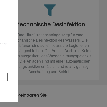
Mechanische Desinfektion
Eine Ultrafiltrationsanlage sorgt für eine
mechanische Desinfektion des Wassers. Die
Ihnen
Membranen sind so fein, dass die Legionellen
darin hängenbleiben. Der Vorteil: Auch tote Keime
n
werden ausgefiltert, das Wiederkeimungspotenzial
sinkt. Die Anlagen sind mit einer automatischen
Reinigungsfunktion erhältlich und relativ günstig in
Anschaffung und Betrieb.
durch. Vereinbaren Sie