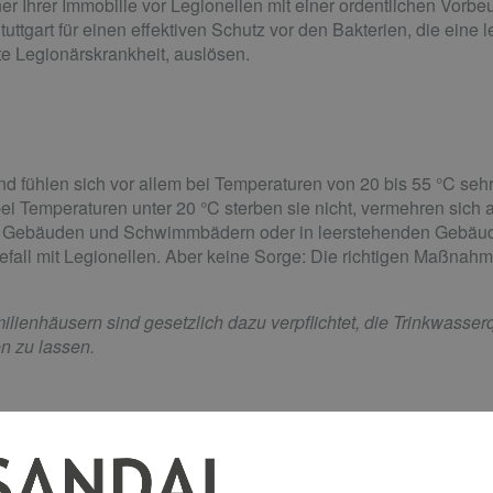
er Ihrer Immobilie vor Legionellen mit einer ordentlichen Vor
tuttgart für einen effektiven Schutz vor den Bakterien, die eine
 Legionärskrankheit, auslösen.
d fühlen sich vor allem bei Temperaturen von 20 bis 55 °C seh
bei Temperaturen unter 20 °C sterben sie nicht, vermehren sich 
Gebäuden und Schwimmbädern oder in leerstehenden Gebäude
n Befall mit Legionellen. Aber keine Sorge: Die richtigen Maßnah
ienhäusern sind gesetzlich dazu verpflichtet, die Trinkwasserq
en zu lassen.
kämpfung