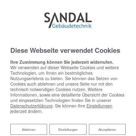
Diese Webseite verwendet Cookies
Ihre Zustimmung können Sie jederzeit widerrufen.
Wir verwenden auf dieser Webseite Cookies und weitere
Technologien, um Ihnen ein bestmögliches
Nutzungserlebnis zu bieten. Sie können das Setzen von
Impressum
Cookies auch ablehnen und unsere Seite nur mit den
technisch notwendigen Cookies nutzen. Weitere
Sandal Gebäudetechnik
Informationen, sowie eine detaillierte Übersicht der Cookies
Von-Pistorius-Str. 2
und eingesetzten Technologien finden Sie in unserer
Datenschutzerklärung
. Sie können Ihre
Einstellungen
70188 Stuttgart
jederzeit ändern.
Telefon:
0711 230 35 154
E-Mail:
info@sandal-gt.de
Ablehnen
Ablehnen
Einstellungen
Akzeptieren