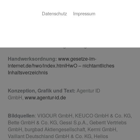
Inhaltlich verantwortlich gemäß § 6 MDStV:
Herr Abdullah Sandal
Datenschutz
Impressum
Vertretungsberechtigte Geschäftsführer:
Herr
Abdullah Sandal
USt-IdNr.:
DE815854125
Steuernummer:
59387/10005
Handwerkskammer:
Region Stuttgart
Handwerksordnung:
www.gesetze-im-
internet.de/hwo/index.htmlHwO – nichtamtliches
Inhaltsverzeichnis
Konzeption, Grafik und Text:
Agentur ID
GmbH,
www.agentur-id.de
Bildquellen
: VIGOUR GmbH, KEUCO GmbH & Co. KG,
Bette GmbH & Co. KG, Gessi S.p.A., Geberit Vertriebs
GmbH, burgbad Aktiengesellschaft, Kermi GmbH,
Vaillant Deutschland GmbH & Co. KG, Helios