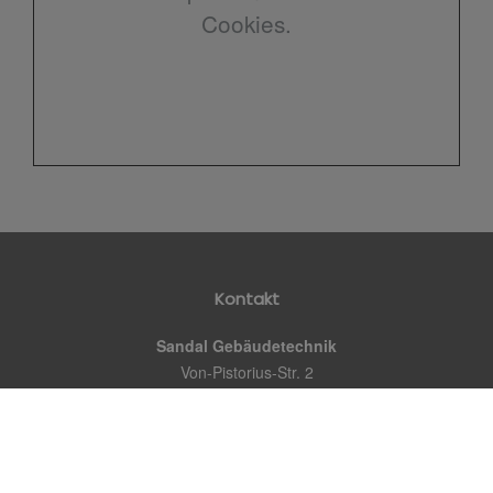
Cookies.
Kontakt
Sandal Gebäudetechnik
Von-Pistorius-Str. 2
70188 Stuttgart
Telefon:
0711 230 35 154
E-Mail:
info@sandal-gt.de