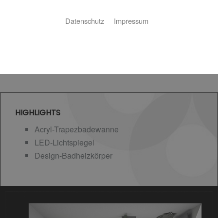
Datenschutz
Impressum
HIGHLIGHTS
Acryl-Trapezbadewanne
LED-Lichtspiegel
Design-Badheizkörper