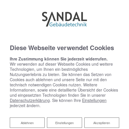
Diese Webseite verwendet Cookies
Ihre Zustimmung können Sie jederzeit widerrufen.
Wir verwenden auf dieser Webseite Cookies und weitere
Technologien, um Ihnen ein bestmögliches
Startseite
»
Bad
»
Badinspiration & Musterbäder
»
Luxus-Bad 4,6 ㎡
Nutzungserlebnis zu bieten. Sie können das Setzen von
Cookies auch ablehnen und unsere Seite nur mit den
technisch notwendigen Cookies nutzen. Weitere
Luxus-Bad 4,6 ㎡
Informationen, sowie eine detaillierte Übersicht der Cookies
und eingesetzten Technologien finden Sie in unserer
Datenschutzerklärung
. Sie können Ihre
Einstellungen
jederzeit ändern.
Ablehnen
Ablehnen
Einstellungen
Akzeptieren