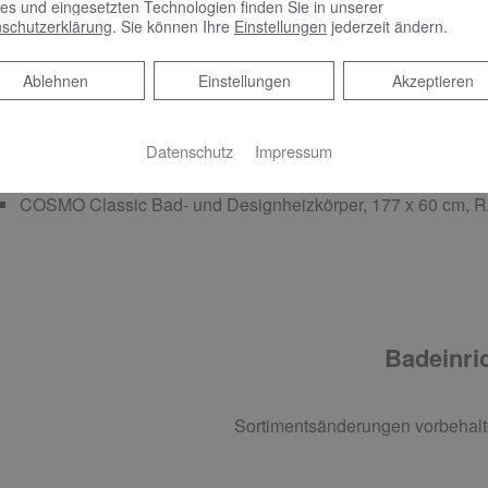
VIGOUR derby style Handtuchhalter, 45 cm, starr und Flüssi
es und eingesetzten Technologien finden Sie in unserer
schutzerklärung
. Sie können Ihre
Einstellungen
jederzeit ändern.
verchromt
Ablehnen
Ablehnen
Einstellungen
Akzeptieren
Datenschutz
Impressum
ADHEIZKÖRPER
COSMO Classic Bad- und Designheizkörper, 177 x 60 cm, 
Badeinric
Sortimentsänderungen vorbehalt