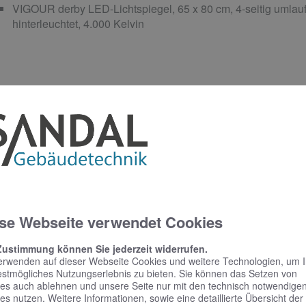
VIGOUR derby LED-Lichtspiegel, 65 x 80 cm, 4-seitig umla
hinterleuchtet, 4.000 Kelvin
C-ANLAGE
VIGOUR clivia Wand-Tiefspül-WC, weiß mit PflegePLUS-Be
Deckel und Absenkautomatik inkl. Schallschutzset
CONEL WC-Element VIS mit UP-Spülkasten, 112 cm und VI
seidenmatt für 2-Mengen-Spültechnik
se Webseite verwendet Cookies
Zustimmung können Sie jederzeit widerrufen.
CCESSOIRES
erwenden auf dieser Webseite Cookies und weitere Technologien, um 
estmögliches Nutzungserlebnis zu bieten. Sie können das Setzen von
es auch ablehnen und unsere Seite nur mit den technisch notwendige
VIGOUR derby style Bürstengarnitur mit Papierhalter mit Dec
es nutzen. Weitere Informationen, sowie eine detaillierte Übersicht der