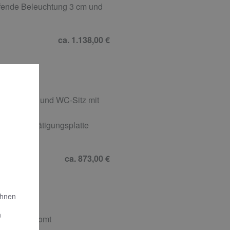
ufende Beleuchtung 3 cm und
ca. 1.138,00 €
schichtung und WC-Sitz mit
GOUR Betätigungsplatte
ca. 873,00 €
Ihnen
n
kel, verchromt