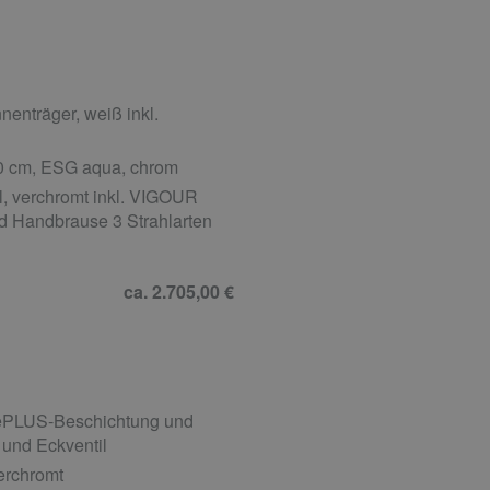
enträger, weiß inkl.
00 cm, ESG aqua, chrom
, verchromt inkl. VIGOUR
nd Handbrause 3 Strahlarten
ca. 2.705,00 €
gePLUS-Beschichtung und
und Eckventil
erchromt