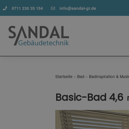
0711 230 35 154
info@sandal-gt.de
Startseite
»
Bad
»
Badinspiration & Mus
Basic-Bad 4,6