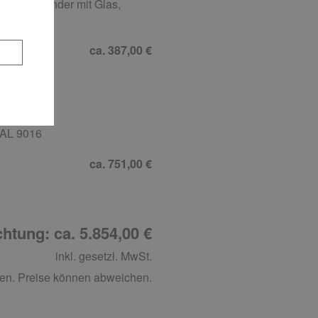
gseifenspender mit Glas,
ca. 387,00 €
RAL 9016
ca. 751,00 €
htung: ca. 5.854,00 €
inkl. gesetzl. MwSt.
en. Preise können abweichen.