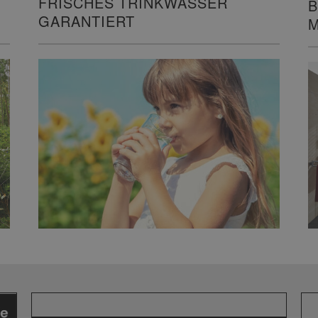
FRISCHES TRINKWASSER
B
GARANTIERT
M