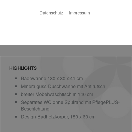
Datenschutz
Impressum
HIGHLIGHTS
Badewanne 180 x 80 x 41 cm
Mineralguss-Duschwanne mit Antirutsch
breiter Möbelwaschtisch in 140 cm
Separates WC ohne Spülrand mit PflegePLUS-
Beschichtung
Design-Badheizkörper, 180 x 60 cm