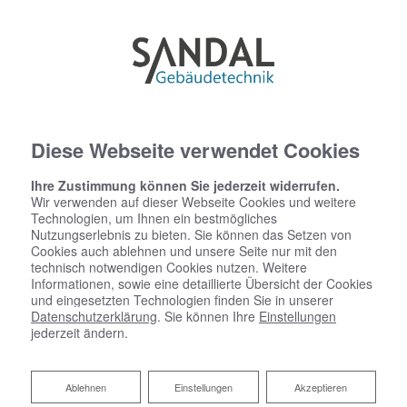
Diese Webseite verwendet Cookies
Ihre Zustimmung können Sie jederzeit widerrufen.
Wir verwenden auf dieser Webseite Cookies und weitere
Technologien, um Ihnen ein bestmögliches
Startseite
»
Bad
»
Badinspiration & Musterbäder
»
Basic-Bad 15,9 ㎡
Nutzungserlebnis zu bieten. Sie können das Setzen von
Cookies auch ablehnen und unsere Seite nur mit den
technisch notwendigen Cookies nutzen. Weitere
Basic-Bad 15,9 ㎡
Informationen, sowie eine detaillierte Übersicht der Cookies
und eingesetzten Technologien finden Sie in unserer
Datenschutzerklärung
. Sie können Ihre
Einstellungen
jederzeit ändern.
Ablehnen
Ablehnen
Einstellungen
Akzeptieren